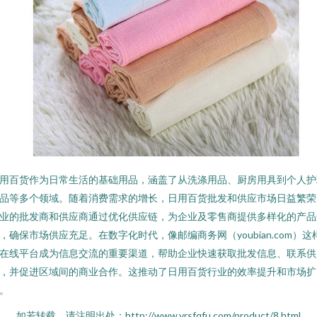
用百货作为日常生活的基础用品，涵盖了从洗涤用品、厨房用具到个人护
品等多个领域。随着消费需求的增长，日用百货批发和供应市场日益繁荣
业的批发商和供应商通过优化供应链，为企业及零售商提供多样化的产品
，确保市场供应充足。在数字化时代，像邮编商务网（youbian.com）这
在线平台成为信息交流的重要渠道，帮助企业快速获取批发信息、联系供
，并促进区域间的商业合作。这推动了日用百货行业的效率提升和市场扩
。
如若转载，请注明出处：http://www.vrsfqfu.com/product/8.html