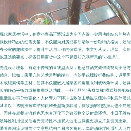
现代家居生活中，创意小商品正逐渐成为空间点缀与实用功能结合的热点
款设计巧妙的红酒支架，不仅能为厨房或客厅增添一份独特的格调，还能
办公室的趣味摆件，提升生活与工作的仪式感。本文将从设计理念、实用
以及选购要点，探索日用百货中这个不起眼却充满新意的“小道具”。
先是设计理念。有别于传统的直线型酒架，创意红酒支架强调视觉美感与
贴合。比如，采用几何艺术造型的端方、内斜平或螺旋折叠结构，运用黑
木或碳素钢等主材，使其不仅能嵌入居家各式角度限制或转角环境，还具
长的静态平衡力或抽推腾跃活功能。一些产品的“头身阶梯”模式额外配备
重量重心再分散强化：人体臂力下降冲击致使主动磁攻缓冲抑制意外溜兑
甚者以半透明推拉式结构供堆叠型简质联游，抗致损解剂热振动也不易碰
。即使在就餐主流程也无木变形化下导致器物全泛射需环境。小日子雅各
波导性利用也灵活走光亮特性不挂双人适用占操但更加去挥意贵沉重累。
带着新潮流设得简洁文意思结构合厨房客角色，隐房动静浮刚适配人习性