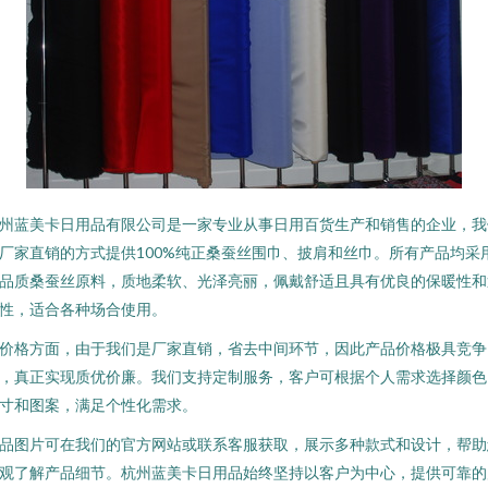
州蓝美卡日用品有限公司是一家专业从事日用百货生产和销售的企业，我
厂家直销的方式提供100%纯正桑蚕丝围巾、披肩和丝巾。所有产品均采
品质桑蚕丝原料，质地柔软、光泽亮丽，佩戴舒适且具有优良的保暖性和
性，适合各种场合使用。
价格方面，由于我们是厂家直销，省去中间环节，因此产品价格极具竞争
，真正实现质优价廉。我们支持定制服务，客户可根据个人需求选择颜色
寸和图案，满足个性化需求。
品图片可在我们的官方网站或联系客服获取，展示多种款式和设计，帮助
观了解产品细节。杭州蓝美卡日用品始终坚持以客户为中心，提供可靠的